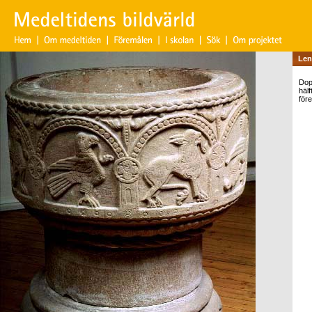
Len
Dop
häl
för