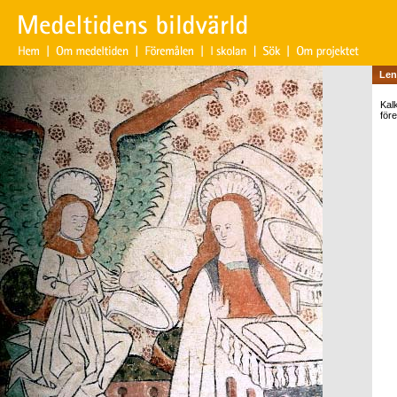
Len
Kalk
före