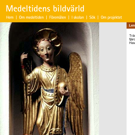
Len
Träs
fjär
Hav