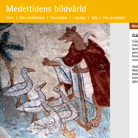
Med
Gå
Gåse
med
äve
pen
klu
res
Sed
Mart
bis
hono
gäs