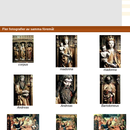
Fler fotografier av samma föremål
corpus
madonna
madonna
Andreas
Bartolomeus
Andreas