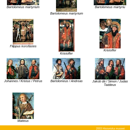
Bartolomeus martyrium
Bartolomeus martyriu
Bartolomeus martyrium
Filippus korsfästes
Kristoffer
Kristoffer
Johannes / Kristus / Petrus
Bartolomeus / Andreas
Jakob dä / Simon / Judas
Taddeus
Matteus
2003 Historiska museet