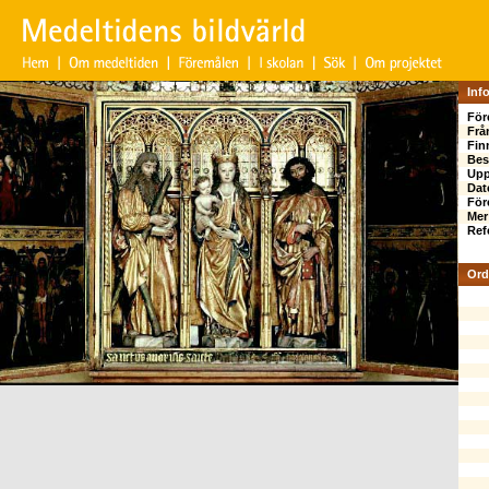
Inf
För
Frå
Fin
Bes
Up
Dat
För
Mer
Ref
Ord