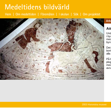
Arb
At
Und
i by
med
byn
Det
bort
all
På 
plo
med
avse
2003 Historiska museet