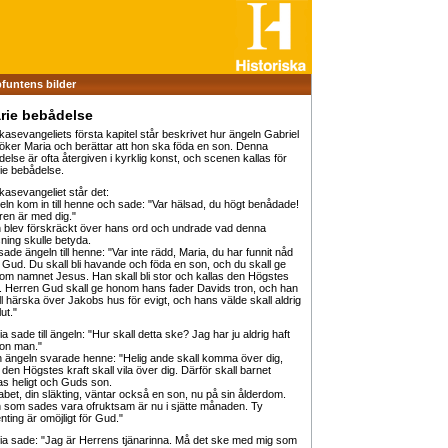
funtens bilder
rie bebådelse
kasevangeliets första kapitel står beskrivet hur ängeln Gabriel
öker Maria och berättar att hon ska föda en son. Denna
else är ofta återgiven i kyrklig konst, och scenen kallas för
ie bebådelse.
kasevangeliet står det:
eln kom in till henne och sade: "Var hälsad, du högt benådade!
ren är med dig."
 blev förskräckt över hans ord och undrade vad denna
sning skulle betyda.
ade ängeln till henne: "Var inte rädd, Maria, du har funnit nåd
 Gud. Du skall bli havande och föda en son, och du skall ge
om namnet Jesus. Han skall bli stor och kallas den Högstes
. Herren Gud skall ge honom hans fader Davids tron, och han
ll härska över Jakobs hus för evigt, och hans välde skall aldrig
lut."
a sade till ängeln: "Hur skall detta ske? Jag har ju aldrig haft
on man."
 ängeln svarade henne: "Helig ande skall komma över dig,
den Högstes kraft skall vila över dig. Därför skall barnet
las heligt och Guds son.
sabet, din släkting, väntar också en son, nu på sin ålderdom.
 som sades vara ofruktsam är nu i sjätte månaden. Ty
nting är omöjligt för Gud."
ia sade: "Jag är Herrens tjänarinna. Må det ske med mig som