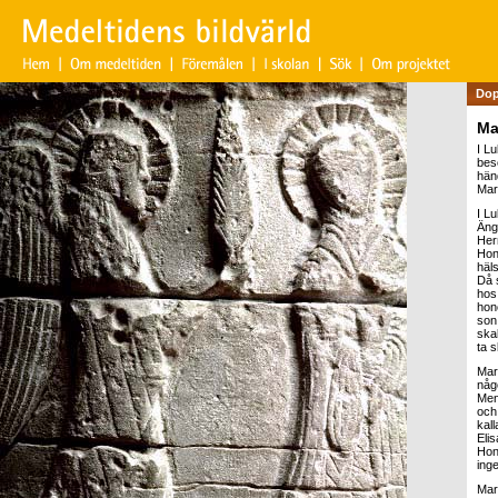
Dop
Ma
I Lu
bes
händ
Mar
I Lu
Äng
Her
Hon
häl
Då s
hos
hon
son
ska
ta s
Mari
någ
Men
och 
kal
Eli
Hon
inge
Mar