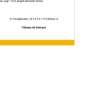
har sagt." Och ängeln lämnade henne.
[« Föregående]
1
2
3
4
5
6
7
8
9
[Nästa »]
Tillbaka till bildspel