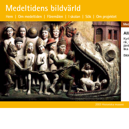
Med
All
Kyr
rik
jäm
lika
Bil
2003 Historiska museet