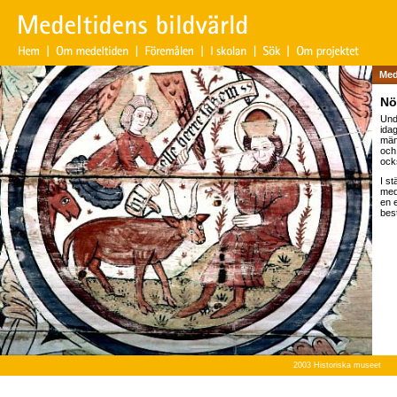
Med
Nö
Und
ida
män
och
ock
I st
med
en 
bes
2003 Historiska museet